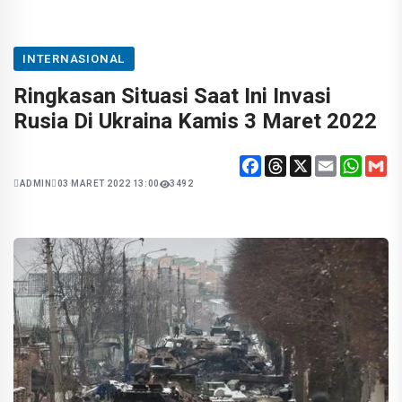
INTERNASIONAL
Ringkasan Situasi Saat Ini Invasi
Rusia Di Ukraina Kamis 3 Maret 2022
Facebook
Threads
X
Email
Whats
Gm
ADMIN
03 MARET 2022 13:00
3492