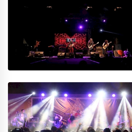
Marak Kasus Klitih; Masihkah Jo
Ringkasan Situasi Saat Ini Invasi
Manfaat Nonton Konser Musik Mul
Kebahagiaan
Pendidikan Berkualitas Untuk Ge
Urban Agriculture Sebagai Upay
Kemiskinan
January Effect, Waktu Tepat Bel