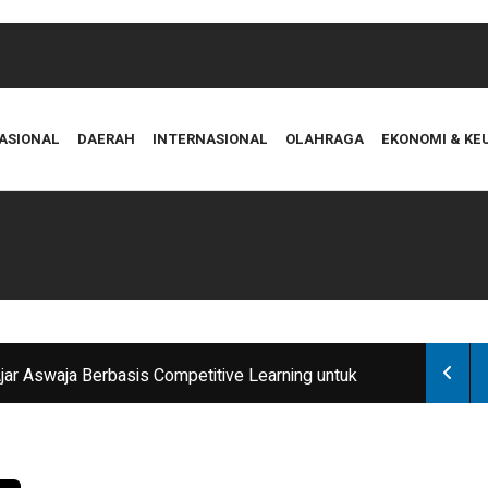
ASIONAL
DAERAH
INTERNASIONAL
OLAHRAGA
EKONOMI & K
ar Aswaja Berbasis Competitive Learning untuk
rasah
ntren Tradisional
 Mencerdaskan Kehidupan Bangsa