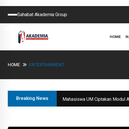
Sahabat Akademia Group
HOME
N
HOME
ENTERTAINMENT
Breaking News
Mahasiswa UM Ciptakan Modul Aj
Tingkatkan Pembelajaran di Mad
Model Moderasi Agama pada Pesa
Mahasiswa sebagai Agen dalam